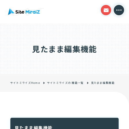
HOME
サイトミライズの得意分野
見たまま編集機能
コーポレートサイト制作
オウンドメディア制作
導入事例
サイトミライズHome
サイトミライズの 機能一覧
見たまま編集機能
制作の流れ
料金プラン
CMS機能一覧
見たまま編集機能