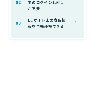
資料請求
での
ログインし直し
が不要
ECサイト上の商品情
お問い合わせ
報を
自動連携
できる